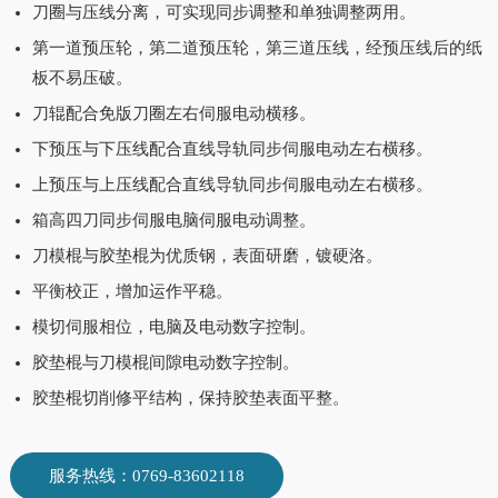
刀圈与压线分离，可实现同步调整和单独调整两用。
第一道预压轮，第二道预压轮，第三道压线，经预压线后的纸
板不易压破。
刀辊配合免版刀圈左右伺服电动横移。
下预压与下压线配合直线导轨同步伺服电动左右横移。
上预压与上压线配合直线导轨同步伺服电动左右横移。
箱高四刀同步伺服电脑伺服电动调整。
刀模棍与胶垫棍为优质钢，表面研磨，镀硬洛。
平衡校正，增加运作平稳。
模切伺服相位，电脑及电动数字控制。
胶垫棍与刀模棍间隙电动数字控制。
胶垫棍切削修平结构，保持胶垫表面平整。
服务热线：0769-83602118